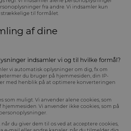
gs regi. Vi indsamler alene personoplysninger
rsonoplysninger fra andre. Vi indsamler kun
trækkelige til formålet.
ling af dine
sninger indsamler vi og til hvilke formål?
er vi automatisk oplysninger om dig, fx om
øgetermer du bruger på hjemmesiden, din IP-
er med henblik på at optimere konverteringen
s som muligt. Vi anvender alene cookies, som
 hjemmesiden. Vi anvender ikke cookies, som på
 personoplysninger.
når du giver dem til os ved at acceptere cookies,
e-mail eller andre kanaler, når du tilmelder dig