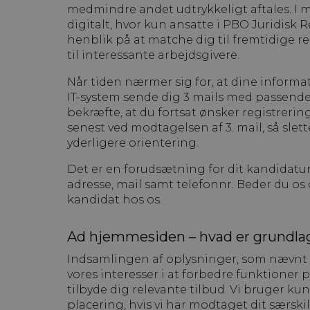
medmindre andet udtrykkeligt aftales. I m
digitalt, hvor kun ansatte i PBO Juridisk
henblik på at matche dig til fremtidige r
til interessante arbejdsgivere.
Når tiden nærmer sig for, at dine informati
IT-system sende dig 3 mails med passende
bekræfte, at du fortsat ønsker registreri
senest ved modtagelsen af 3. mail, så slet
yderligere orientering.
Det er en forudsætning for dit kandidatur
adresse, mail samt telefonnr. Beder du os
kandidat hos os.
Ad hjemmesiden – hvad er grundlag
Indsamlingen af oplysninger, som nævnt ov
vores interesser i at forbedre funktion
tilbyde dig relevante tilbud. Vi bruger kun
placering, hvis vi har modtaget dit særskil