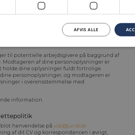
ideregivelse
lysninger om dig, medmindre vi udtrykkeligt har
AFVIS ALLE
ACC
ommende virksomhed får kendskab til, at du er en
 at du er interesseret i et kandidatur til den
er til potentielle arbejdsgivere på baggrund af
e. Modtageren af dine personoplysninger er
t holde dine oplysninger fuldt fortrolige.
r dine personoplysninger, og modtageren er
lysninger i overensstemmelse med
ende information.
ettepolitik
du blot henvendelse på
job@juridisk-
letning af dit CV og korrespondancen i øvrigt,