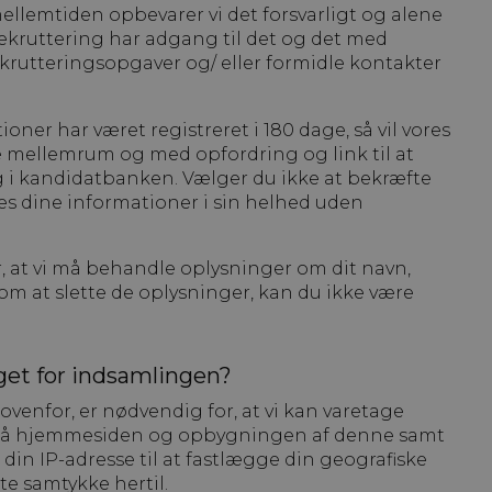
ellemtiden opbevarer vi det forsvarligt og alene
 Rekruttering har adgang til det og det med
ekrutteringsopgaver og/ eller formidle kontakter
oner har været registreret i 180 dage, så vil vores
 mellemrum og med opfordring og link til at
ng i kandidatbanken. Vælger du ikke at bekræfte
tes dine informationer i sin helhed uden
, at vi må behandle oplysninger om dit navn,
 om at slette de oplysninger, kan du ikke være
et for indsamlingen?
enfor, er nødvendig for, at vi kan varetage
er på hjemmesiden og opbygningen af denne samt
 din IP-adresse til at fastlægge din geografiske
te samtykke hertil.