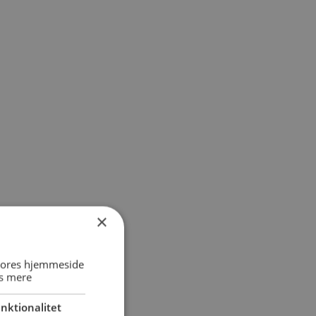
×
 vores hjemmeside
s mere
nktionalitet