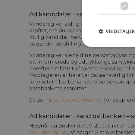
Ad kandidater i kandidatbanken – v
Vi videregiver aldrig dit CV, ej heller op
drøftet, om du er interesseret i, at vedk
VIS DETALJER
mulig kandidat, herunder du har bekræftet,
pågældende stilling.
Vi videregiver alene dine personoplysning
dit informerede og udtrykkelige samtykk
herefter omfattet af tavshedspligt og til a
Modtageren er herefter dataansvarlig fo
forpligtet til at behandle dine personop
databeskyttelsesretten.
Se gerne
Samtykkeerklæring
for suppler
Ad kandidater i kandidatbanken – sl
Hvis/når du ønsker dit CV slettet, retter 
rekruttering.dk
, så sørger vi straks for s