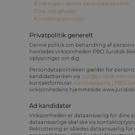
Ændringer i denne persondatapolitik
Dine rettigheder
Kontaktoplysninger
Privatpolitik generelt
Denne politik om behandling af personopl
hvorledes virksomheden PBO Juridisk Re
oplysninger om dig.
Persondatapolitikken gælder for personopl
kandidatbanken via:
job@juridisk-rekrutt
kontaktformular:
Kandidatbank | PBO Jur
virksomhedens hjemmeside www.juridisk-r
Ad kandidater
Virksomheden er dataansvarlig for dine p
dataansvarlige skal ske via kontaktoplys
Rekruttering er således dataansvarlig fo