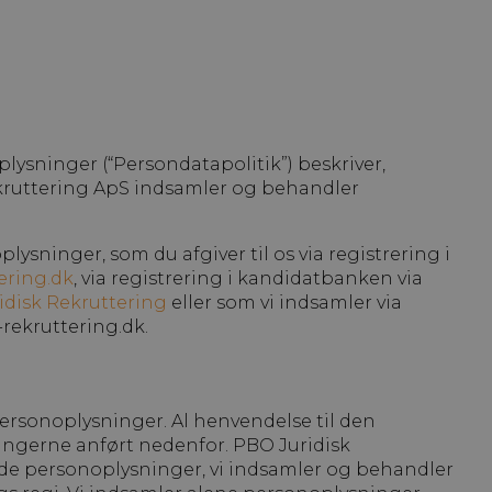
ysninger (“Persondatapolitik”) beskriver,
kruttering ApS indsamler og behandler
ysninger, som du afgiver til os via registrering i
ering.dk
, via registrering i kandidatbanken via
idisk Rekruttering
eller som vi indsamler via
ekruttering.dk.
ersonoplysninger. Al henvendelse til den
ningerne anført nedenfor. PBO Juridisk
r de personoplysninger, vi indsamler og behandler