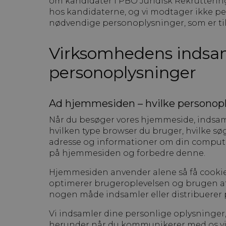
om kandidater i PBO Juridisk Rekrutterin
hos kandidaterne, og vi modtager ikke pe
nødvendige personoplysninger, som er tils
Virksomhedens indsam
personoplysninger
Ad hjemmesiden – hvilke personoply
Når du besøger vores hjemmeside, indsaml
hvilken type browser du bruger, hvilke s
adresse og informationer om din comput
på hjemmesiden og forbedre denne.
Hjemmesiden anvender alene så få cookie
optimerer brugeroplevelsen og brugen af
nogen måde indsamler eller distribuerer
Vi indsamler dine personlige oplysninger, 
herunder når du kommunikerer med os via 